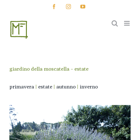
Salta
Facebook
Instagram
YouTube
al
contenuto
giardino della moscatella – estate
primavera
|
estate
|
autunno
|
inverno