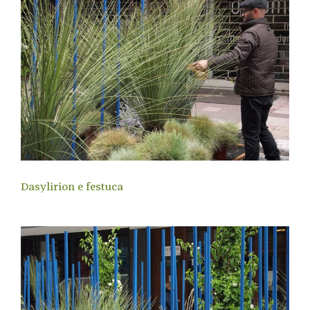
Dasylirion e festuca